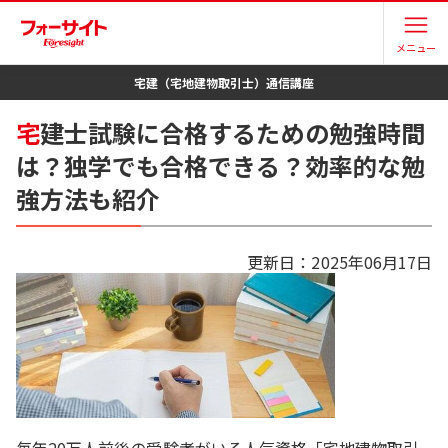
メニュー
宅建（宅地建物取引士）
通信講座
宅
建士試験に合格するための勉強時間
は？独学でも合格できる？効率的な勉
強方法も紹介
更新日：
2025年06月17日
毎年20万人前後の受験者がいる人気資格「宅地建物取引