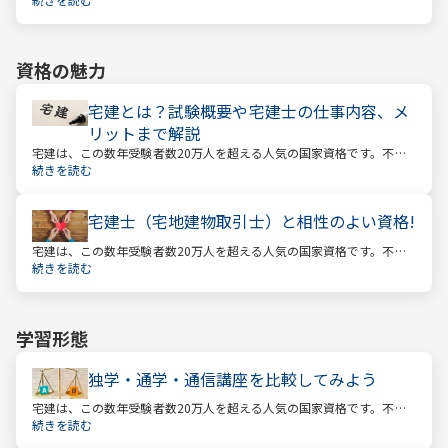
合格率は16.3%となっています。
資格の魅力
宅建とは？試験概要や宅建士の仕事内容、メ
リットまで解説
宅建は、この数年受験者数20万人を超える人気の国家資格です。不動
産業に携わる人をはじめ、他業種、学生、主婦まで、さまざまな方が
続きを読む
受験をしています。この人気の理由は一体何なのでしょうか。
宅建士（宅地建物取引士）と相性のよい資格!
宅建は、この数年受験者数20万人を超える人気の国家資格です。不動
産業に携わる人をはじめ、他業種、学生、主婦まで、さまざまな方が
続きを読む
受験をしています。この人気の理由は一体何なのでしょうか。
学習形態
独学・通学・通信講座を比較してみよう
宅建は、この数年受験者数20万人を超える人気の国家資格です。不動
産業に携わる人をはじめ、他業種、学生、主婦まで、さまざまな方が
続きを読む
受験をしています。この人気の理由は一体何なのでしょうか。