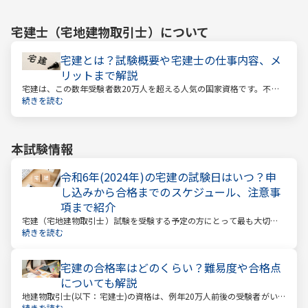
宅建士（宅地建物取引士）
について
宅建とは？試験概要や宅建士の仕事内容、メ
リットまで解説
宅建は、この数年受験者数20万人を超える人気の国家資格です。不動
産業に携わる人をはじめ、他業種、学生、主婦まで、さまざまな方が
続きを読む
受験をしています。この人気の理由は一体何なのでしょうか。
本試験情報
令和6年(2024年)の宅建の試験日はいつ？申
し込みから合格までのスケジュール、注意事
項まで紹介
宅建（宅地建物取引士）試験を受験する予定の方にとって最も大切な
情報は「試験日」です。いつから勉強を始めるか、もう始めているな
続きを読む
ら学習のペースが間に合うのかなど、受験を決めている方にとっては
気になる情報でもあります。
宅建の合格率はどのくらい？難易度や合格点
についても解説
地建物取引士(以下：宅建士)の資格は、例年20万人前後の受験者がいる
人気資格。 その試験の合格率は15～18%程度であり、過去10年の平均
続きを読む