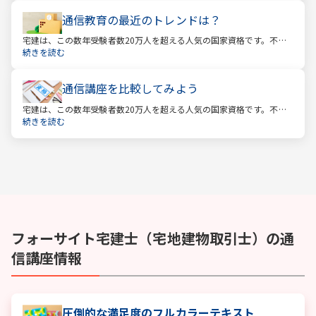
通信教育の最近のトレンドは？
宅建は、この数年受験者数20万人を超える人気の国家資格です。不動
産業に携わる人をはじめ、他業種、学生、主婦まで、さまざまな方が
続きを読む
受験をしています。この人気の理由は一体何なのでしょうか。
通信講座を比較してみよう
宅建は、この数年受験者数20万人を超える人気の国家資格です。不動
産業に携わる人をはじめ、他業種、学生、主婦まで、さまざまな方が
続きを読む
受験をしています。この人気の理由は一体何なのでしょうか。
フォーサイト
宅建士（宅地建物取引士）
の通
信講座情報
圧倒的な満足度のフルカラーテキスト