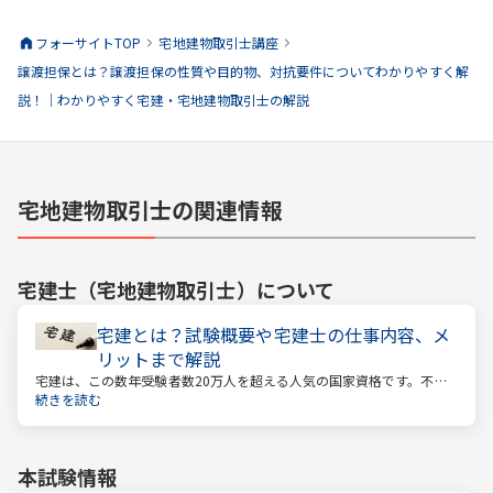
フォーサイトTOP
宅地建物取引士
講座
譲渡担保とは？譲渡担保の性質や目的物、対抗要件についてわかりやすく解
説！｜わかりやすく宅建・宅地建物取引士の解説
宅地建物取引士の関連情報
宅建士（宅地建物取引士）
について
宅建とは？試験概要や宅建士の仕事内容、メ
リットまで解説
宅建は、この数年受験者数20万人を超える人気の国家資格です。不動
産業に携わる人をはじめ、他業種、学生、主婦まで、さまざまな方が
続きを読む
受験をしています。この人気の理由は一体何なのでしょうか。
本試験情報