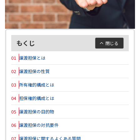
もくじ
閉じる
01
譲渡担保とは
02
譲渡担保の性質
03
所有権的構成とは
04
担保権的構成とは
05
譲渡担保の目的物
06
譲渡担保の対抗要件
07
譲渡担保に関するよくある質問