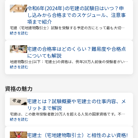
令和6年(2024年)の宅建の試験日はいつ？申
し込みから合格までのスケジュール、注意事
項まで紹介
宅建（宅地建物取引士）試験を受験する予定の方にとって最も大切な
情報は「試験日」です。いつから勉強を始めるか、もう始めているな
続きを読む
ら学習のペースが間に合うのかなど、受験を決めている方にとっては
気になる情報でもあります。
宅建の合格率はどのくらい？難易度や合格点
についても解説
地建物取引士(以下：宅建士)の資格は、例年20万人前後の受験者がいる
人気資格。 その試験の合格率は15～18%程度であり、過去10年の平均
続きを読む
合格率は16.3%となっています。
資格の魅力
宅建とは？試験概要や宅建士の仕事内容、メ
リットまで解説
宅建は、この数年受験者数20万人を超える人気の国家資格です。不動
産業に携わる人をはじめ、他業種、学生、主婦まで、さまざまな方が
続きを読む
受験をしています。この人気の理由は一体何なのでしょうか。
宅建士（宅地建物取引士）と相性のよい資格!