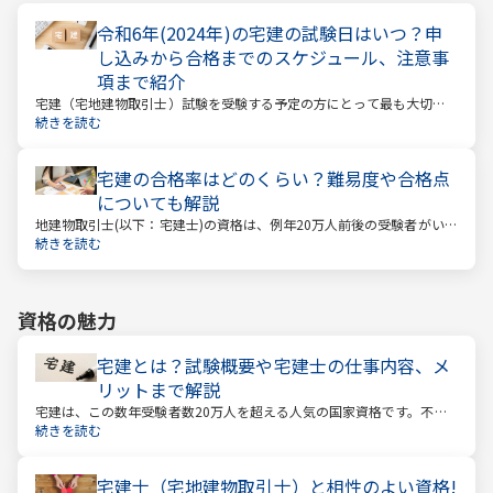
令和6年(2024年)の宅建の試験日はいつ？申
し込みから合格までのスケジュール、注意事
項まで紹介
宅建（宅地建物取引士）試験を受験する予定の方にとって最も大切な
情報は「試験日」です。いつから勉強を始めるか、もう始めているな
続きを読む
ら学習のペースが間に合うのかなど、受験を決めている方にとっては
気になる情報でもあります。
宅建の合格率はどのくらい？難易度や合格点
についても解説
地建物取引士(以下：宅建士)の資格は、例年20万人前後の受験者がいる
人気資格。 その試験の合格率は15～18%程度であり、過去10年の平均
続きを読む
合格率は16.3%となっています。
資格の魅力
宅建とは？試験概要や宅建士の仕事内容、メ
リットまで解説
宅建は、この数年受験者数20万人を超える人気の国家資格です。不動
産業に携わる人をはじめ、他業種、学生、主婦まで、さまざまな方が
続きを読む
受験をしています。この人気の理由は一体何なのでしょうか。
宅建士（宅地建物取引士）と相性のよい資格!