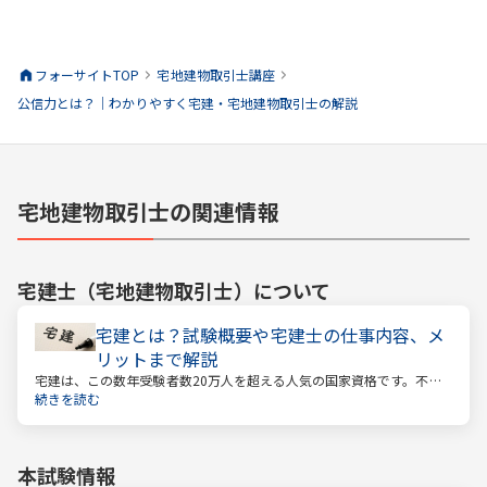
フォーサイトTOP
宅地建物取引士
講座
公信力とは？｜わかりやすく宅建・宅地建物取引士の解説
宅地建物取引士の関連情報
宅建士（宅地建物取引士）
について
宅建とは？試験概要や宅建士の仕事内容、メ
リットまで解説
宅建は、この数年受験者数20万人を超える人気の国家資格です。不動
産業に携わる人をはじめ、他業種、学生、主婦まで、さまざまな方が
続きを読む
受験をしています。この人気の理由は一体何なのでしょうか。
本試験情報