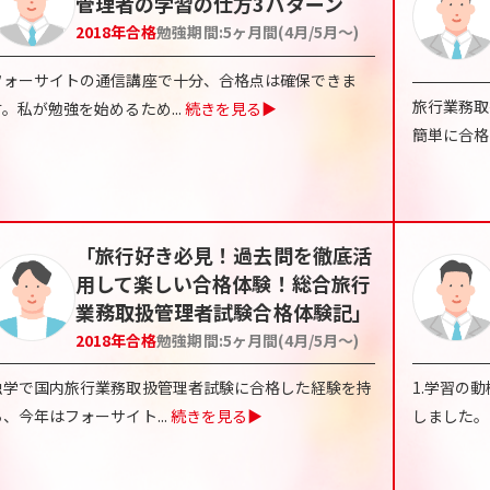
管理者の学習の仕方3パターン
2018
年合格
勉強期間:
5ヶ月間(4月/5月〜)
フォーサイトの通信講座で十分、合格点は確保できま
旅行業務取
す。私が勉強を始めるため
...
続きを見る▶
簡単に合格
「旅行好き必見！過去問を徹底活
用して楽しい合格体験！総合旅行
業務取扱管理者試験合格体験記」
2018
年合格
勉強期間:
5ヶ月間(4月/5月〜)
独学で国内旅行業務取扱管理者試験に合格した経験を持
1.学習の
ち、今年はフォーサイト
...
続きを見る▶
しました。