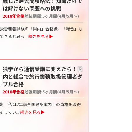
戦した過去問攻略法！知識だけで
は解けない問題への挑戦
2018
年合格
勉強期間:
5ヶ月間(4月/5月〜)
扱管理者試験の「国内」合格後、「総合」も
できると思っ
...
続きを見る▶
独学から通信受講に変えたら！国
内と総合で旅行業務取扱管理者ダ
ブル合格
2018
年合格
勉強期間:
5ヶ月間(4月/5月〜)
動機 私は2年前全国通訳案内士の資格を取得
そしてい
...
続きを見る▶