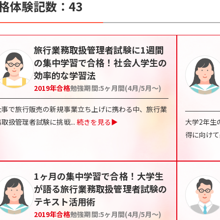
格体験記数：
43
旅行業務取扱管理者試験に1週間
の集中学習で合格！社会人学生の
効率的な学習法
2019
年合格
勉強期間:
5ヶ月間(4月/5月〜)
仕事で旅行販売の新規事業立ち上げに携わる中、旅行業
務取扱管理者試験に挑戦
...
続きを見る▶
大学2年生
得に向けて
1ヶ月の集中学習で合格！大学生
が語る旅行業務取扱管理者試験の
テキスト活用術
2019
年合格
勉強期間:
5ヶ月間(4月/5月〜)