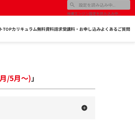
検索エンジン設定を読み込み中...
トTOP
カリキュラム
無料資料請求
受講料・お申し込み
よくあるご質問
月/5月〜)
」