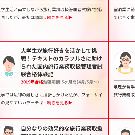
大学生活と両立しながら旅行業務取扱管理者試験に挑戦
宿泊業に勤
しましたが、最初は順調
...
続きを見る▶
では全く歯
大学生が旅行好きを活かして挑
戦！テキストのカラフルさに助け
られた国内旅行業務取扱管理者試
験合格体験記
2019
年合格
勉強期間:
5ヶ月間(4月/5月〜)
地理が苦手
独学では法律の難しさに挫折しかけた私が、フォーサイ
旅行業務取
トの見やすいカラーテキ
...
続きを見る▶
自分なりの効果的な旅行業務取扱