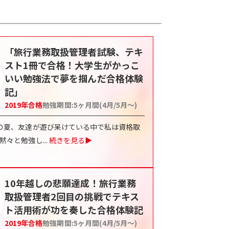
「旅行業務取扱管理者試験、テキ
スト1冊で合格！大学生がかっこ
いい勉強法で夢を掴んだ合格体験
記」
2019
年合格
勉強期間:
5ヶ月間(4月/5月〜)
の夏、友達が遊び呆けている中で私は資格取
黙々と勉強し
...
続きを見る▶
10年越しの悲願達成！旅行業務
取扱管理者2回目の挑戦でテキス
ト活用術が功を奏した合格体験記
2019
年合格
勉強期間:
5ヶ月間(4月/5月〜)