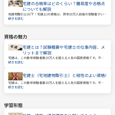
宅建の合格率はどのくらい？難易度や合格点
についても解説
地建物取引士(以下：宅建士)の資格は、例年20万人前後の受験者がいる
人気資格。 その試験の合格率は15～18%程度であり、過去10年の平均
続きを読む
合格率は16.3%となっています。
資格の魅力
宅建とは？試験概要や宅建士の仕事内容、メ
リットまで解説
宅建は、この数年受験者数20万人を超える人気の国家資格です。不動
産業に携わる人をはじめ、他業種、学生、主婦まで、さまざまな方が
続きを読む
受験をしています。この人気の理由は一体何なのでしょうか。
宅建士（宅地建物取引士）と相性のよい資格!
宅建は、この数年受験者数20万人を超える人気の国家資格です。不動
産業に携わる人をはじめ、他業種、学生、主婦まで、さまざまな方が
続きを読む
受験をしています。この人気の理由は一体何なのでしょうか。
学習形態