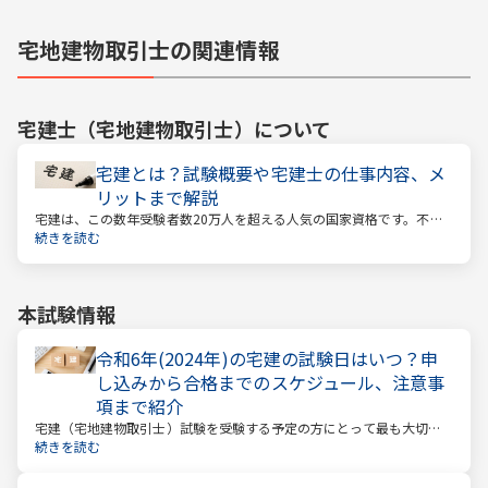
宅地建物取引士の関連情報
宅建士（宅地建物取引士）
について
宅建とは？試験概要や宅建士の仕事内容、メ
リットまで解説
宅建は、この数年受験者数20万人を超える人気の国家資格です。不動
産業に携わる人をはじめ、他業種、学生、主婦まで、さまざまな方が
続きを読む
受験をしています。この人気の理由は一体何なのでしょうか。
本試験情報
令和6年(2024年)の宅建の試験日はいつ？申
し込みから合格までのスケジュール、注意事
項まで紹介
宅建（宅地建物取引士）試験を受験する予定の方にとって最も大切な
情報は「試験日」です。いつから勉強を始めるか、もう始めているな
続きを読む
ら学習のペースが間に合うのかなど、受験を決めている方にとっては
気になる情報でもあります。