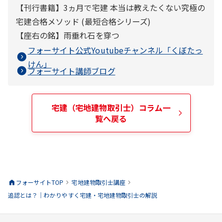
【刊行書籍】3ヵ月で宅建 本当は教えたくない究極の
宅建合格メソッド (最短合格シリーズ)
【座右の銘】雨垂れ石を穿つ
フォーサイト公式Youtubeチャンネル「
くぼたっ
けん
」
フォーサイト講師ブログ
宅建（宅地建物取引士）
コラム一
覧へ戻る
フォーサイトTOP
宅地建物取引士
講座
追認とは？｜わかりやすく宅建・宅地建物取引士の解説