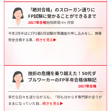
「絶対合格」のスローガン通りに
FP試験に受かることができるまで
2017
年合格
勉強期間:
4ヶ月間
今年2月半ばにFP2級5月試験対策講座の申し込みをし、無事
完全合格する事
...
続きを見る▶
挫折の危機を乗り越えた！50代ダ
ブルワーカーのFP半年合格体験記
2017
年合格
多忙な日々を送りながらも、「何も分からず専門家の言うが
ままになっていた自
...
続きを見る▶