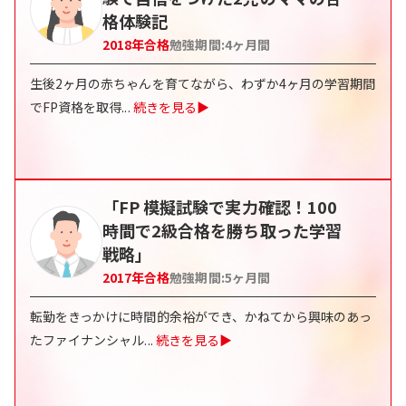
格体験記
2018
年合格
勉強期間:
4ヶ月間
生後2ヶ月の赤ちゃんを育てながら、わずか4ヶ月の学習期間
でFP資格を取得
...
続きを見る▶
「FP 模擬試験で実力確認！100
時間で2級合格を勝ち取った学習
戦略」
2017
年合格
勉強期間:
5ヶ月間
転勤をきっかけに時間的余裕ができ、かねてから興味のあっ
たファイナンシャル
...
続きを見る▶