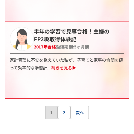
半年の学習で見事合格！主婦の
FP2級取得体験記
2017
年合格
勉強期間:
5ヶ月間
家計管理に不安を抱えていた私が、子育てと家事の合間を縫
って効率的な学習計
...
続きを見る▶
1
2
次へ