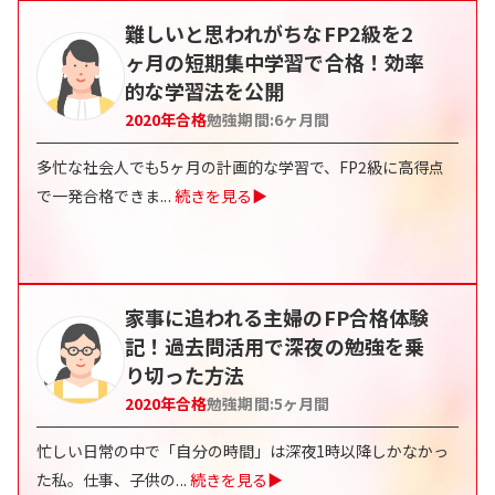
難しいと思われがちなFP2級を2
ヶ月の短期集中学習で合格！効率
的な学習法を公開
2020
年合格
勉強期間:
6ヶ月間
多忙な社会人でも5ヶ月の計画的な学習で、FP2級に高得点
で一発合格できま
...
続きを見る▶
家事に追われる主婦のFP合格体験
記！過去問活用で深夜の勉強を乗
り切った方法
2020
年合格
勉強期間:
5ヶ月間
忙しい日常の中で「自分の時間」は深夜1時以降しかなかっ
た私。仕事、子供の
...
続きを見る▶