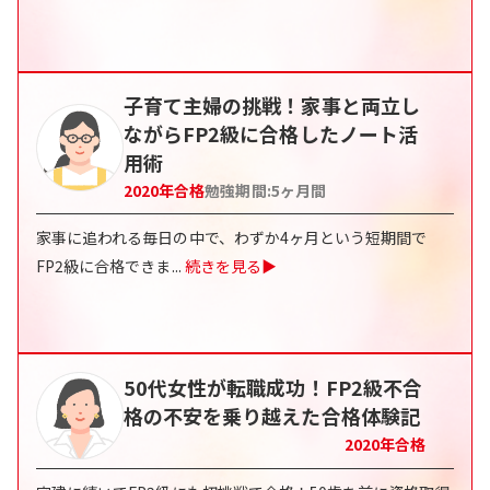
子育て主婦の挑戦！家事と両立し
ながらFP2級に合格したノート活
用術
2020
年合格
勉強期間:
5ヶ月間
家事に追われる毎日の中で、わずか4ヶ月という短期間で
FP2級に合格できま
...
続きを見る▶
50代女性が転職成功！FP2級不合
格の不安を乗り越えた合格体験記
2020
年合格