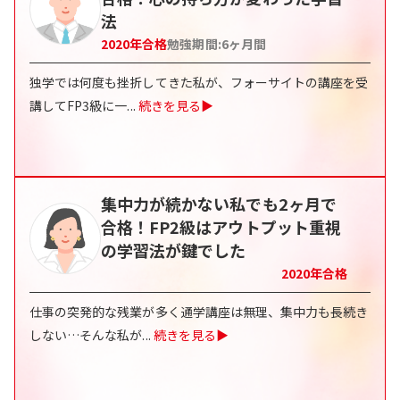
法
2020
年合格
勉強期間:
6ヶ月間
独学では何度も挫折してきた私が、フォーサイトの講座を受
講してFP3級に一
...
続きを見る▶
集中力が続かない私でも2ヶ月で
合格！FP2級はアウトプット重視
の学習法が鍵でした
2020
年合格
仕事の突発的な残業が多く通学講座は無理、集中力も長続き
しない…そんな私が
...
続きを見る▶