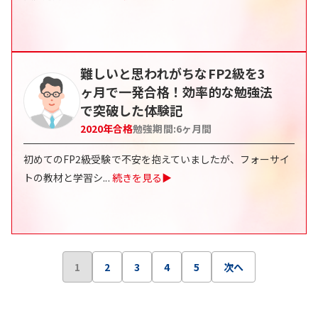
難しいと思われがちなFP2級を3
ヶ月で一発合格！効率的な勉強法
で突破した体験記
2020
年合格
勉強期間:
6ヶ月間
初めてのFP2級受験で不安を抱えていましたが、フォーサイ
トの教材と学習シ
...
続きを見る▶
1
2
3
4
5
次へ