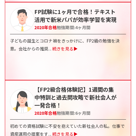
FP試験に1ヶ月で合格！テキスト
活用で新米パパが効率学習を実現
2020
年合格
勉強期間:
4ヶ月間
子どもの誕生とコロナ禍をきっかけに、FP2級の勉強を決
意。会社からの推奨
...
続きを見る▶
【FP2級合格体験記】1週間の集
中特訓と過去問攻略で新社会人が
一発合格！
2020
年合格
勉強期間:
6ヶ月間
初めての資格試験に不安を抱えていた新社会人の私。仕事で
資産運用の提案をす
...
続きを見る▶