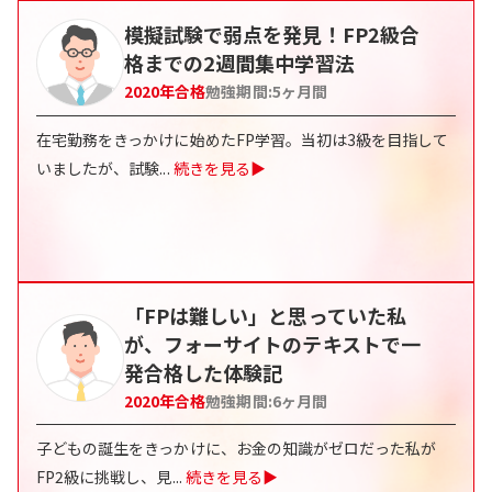
模擬試験で弱点を発見！FP2級合
格までの2週間集中学習法
2020
年合格
勉強期間:
5ヶ月間
在宅勤務をきっかけに始めたFP学習。当初は3級を目指して
いましたが、試験
...
続きを見る▶
「FPは難しい」と思っていた私
が、フォーサイトのテキストで一
発合格した体験記
2020
年合格
勉強期間:
6ヶ月間
子どもの誕生をきっかけに、お金の知識がゼロだった私が
FP2級に挑戦し、見
...
続きを見る▶