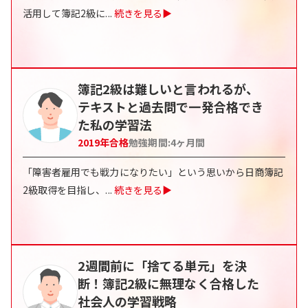
活用して簿記2級に
...
続きを見る▶
簿記2級は難しいと言われるが、
テキストと過去問で一発合格でき
た私の学習法
2019
年合格
勉強期間:
4ヶ月間
「障害者雇用でも戦力になりたい」という思いから日商簿記
2級取得を目指し、
...
続きを見る▶
2週間前に「捨てる単元」を決
断！簿記2級に無理なく合格した
社会人の学習戦略