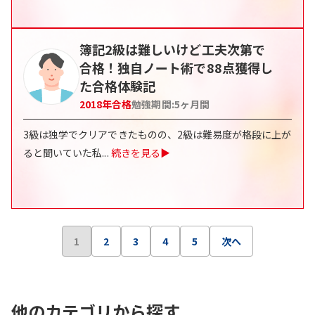
簿記2級は難しいけど工夫次第で
合格！独自ノート術で88点獲得し
た合格体験記
2018
年合格
勉強期間:
5ヶ月間
3級は独学でクリアできたものの、2級は難易度が格段に上が
ると聞いていた私
...
続きを見る▶
1
2
3
4
5
次へ
他のカテゴリから探す