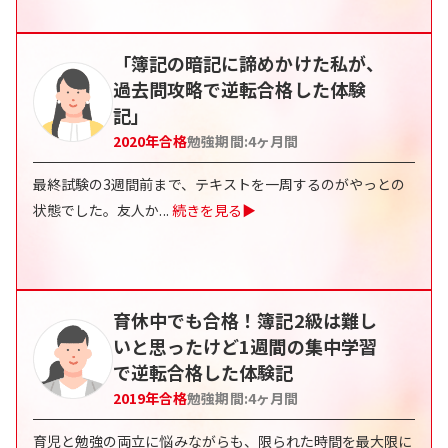
「簿記の暗記に諦めかけた私が、
過去問攻略で逆転合格した体験
記」
2020
年合格
勉強期間:
4ヶ月間
最終試験の3週間前まで、テキストを一周するのがやっとの
状態でした。友人か
...
続きを見る▶
育休中でも合格！簿記2級は難し
いと思ったけど1週間の集中学習
で逆転合格した体験記
2019
年合格
勉強期間:
4ヶ月間
育児と勉強の両立に悩みながらも、限られた時間を最大限に