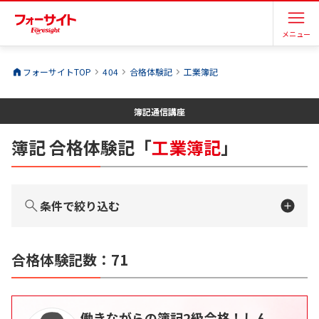
メニュー
フォーサイトTOP
404
合格体験記
工業簿記
簿記
通信講座
簿記
合格体験記
「
工業簿記
」
条件で絞り込む
合格体験記数：
71
働きながらの簿記2級合格！しん