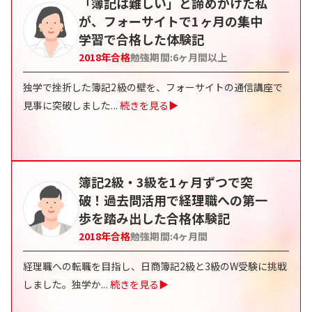
「簿記は難しい」と諦めかけた私
が、フォーサイトで1ヶ月の集中
学習で合格した体験記
2018
年合格
勉強期間:
6ヶ月間以上
独学で挫折した簿記2級の壁を、フォーサイトの通信講座で
見事に突破しました
...
続きを見る▶
簿記2級・3級を1ヶ月ずつで突
破！過去問活用で経理職への第一
歩を踏み出した合格体験記
2018
年合格
勉強期間:
4ヶ月間
経理職への転職を目指し、日商簿記2級と3級のW受験に挑戦
しました。独学か
...
続きを見る▶