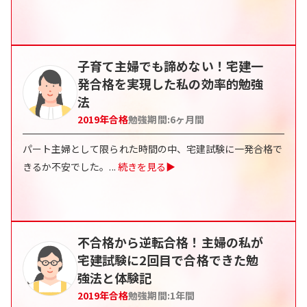
子育て主婦でも諦めない！宅建一
発合格を実現した私の効率的勉強
法
2019
年合格
勉強期間:
6ヶ月間
パート主婦として限られた時間の中、宅建試験に一発合格で
きるか不安でした。
...
続きを見る▶
不合格から逆転合格！主婦の私が
宅建試験に2回目で合格できた勉
強法と体験記
2019
年合格
勉強期間:
1年間