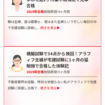
合格
2019
年合格
勉強期間:
9ヶ月間
朝は主婦、昼は建築士、夜はまた主婦という忙しい毎日の中
で宅建試験に挑戦し
...
続きを見る▶
模擬試験で34点から挽回！アラフ
ィフ主婦が宅建試験に1ヶ月の猛
勉強で合格した体験記
2019
年合格
勉強期間:
5ヶ月間
不動産業界未経験、特別な学歴もない私がアラフィフで宅建
試験に挑戦し合格で
...
続きを見る▶