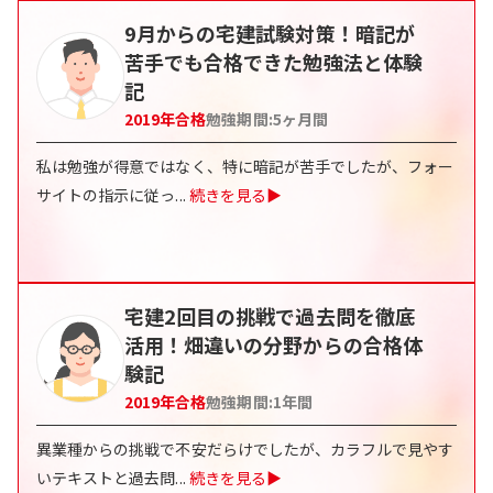
9月からの宅建試験対策！暗記が
苦手でも合格できた勉強法と体験
記
2019
年合格
勉強期間:
5ヶ月間
私は勉強が得意ではなく、特に暗記が苦手でしたが、フォー
サイトの指示に従っ
...
続きを見る▶
宅建2回目の挑戦で過去問を徹底
活用！畑違いの分野からの合格体
験記
2019
年合格
勉強期間:
1年間
異業種からの挑戦で不安だらけでしたが、カラフルで見やす
いテキストと過去問
...
続きを見る▶