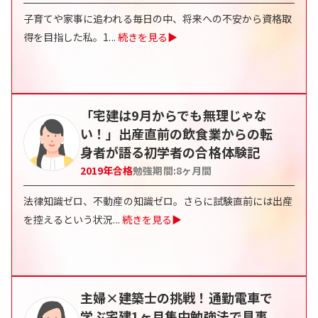
子育てや家事に追われる毎日の中、将来への不安から資格取
得を目指した私。1
...
続きを見る▶
「宅建は9月からでも無理じゃな
い！」出産直前の飲食業からの転
身者が語る初学者の合格体験記
2019
年合格
勉強期間:
8ヶ月間
法律知識ゼロ、不動産の知識ゼロ。さらに試験直前には出産
を控えるという状況
...
続きを見る▶
主婦×建築士の挑戦！通勤電車で
学ぶ宅建1ヶ月集中勉強法で見事