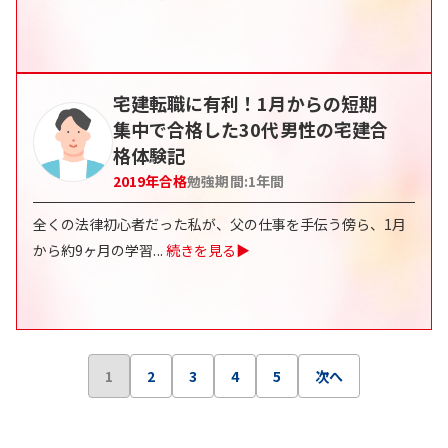
宅建転職に有利！1月からの短期
集中で合格した30代男性の宅建合
格体験記
2019
年合格
勉強期間:
1年間
全くの法律初心者だった私が、父の仕事を手伝う傍ら、1月
から約9ヶ月の学習
...
続きを見る▶
1
2
3
4
5
次へ