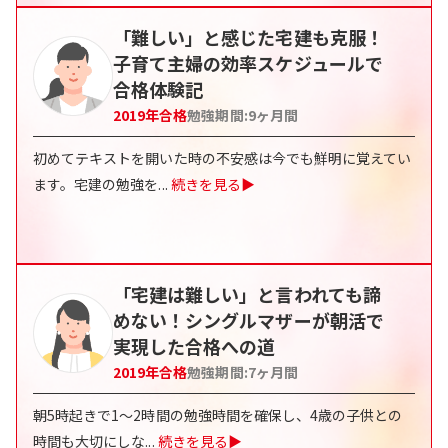
「難しい」と感じた宅建も克服！
子育て主婦の効率スケジュールで
合格体験記
2019
年合格
勉強期間:
9ヶ月間
初めてテキストを開いた時の不安感は今でも鮮明に覚えてい
ます。宅建の勉強を
...
続きを見る▶
「宅建は難しい」と言われても諦
めない！シングルマザーが朝活で
実現した合格への道
2019
年合格
勉強期間:
7ヶ月間
朝5時起きで1～2時間の勉強時間を確保し、4歳の子供との
時間も大切にしな
...
続きを見る▶